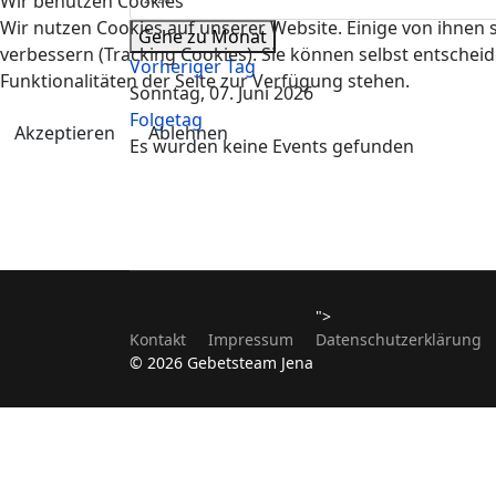
Wir benutzen Cookies
Wir nutzen Cookies auf unserer Website. Einige von ihnen s
Gehe zu Monat
verbessern (Tracking Cookies). Sie können selbst entscheid
Vorheriger Tag
Funktionalitäten der Seite zur Verfügung stehen.
Sonntag, 07. Juni 2026
Folgetag
Akzeptieren
Ablehnen
Es wurden keine Events gefunden
">
Kontakt
Impressum
Datenschutzerklärung
© 2026 Gebetsteam Jena