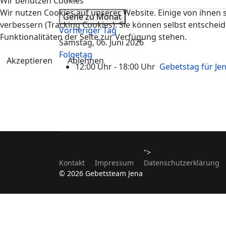
Wir benutzen Cookies
Wir nutzen Cookies auf unserer Website. Einige von ihnen s
Gehe zu Monat
verbessern (Tracking Cookies). Sie können selbst entscheid
Vorheriger Tag
Funktionalitäten der Seite zur Verfügung stehen.
Samstag, 06. Juni 2026
Folgetag
Akzeptieren
Ablehnen
12:00 Uhr - 18:00 Uhr
Gebetstag für Je
">
Kontakt
Impressum
Datenschutzerklärung
© 2026 Gebetsteam Jena