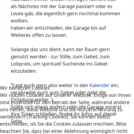
als Nächstes mit der Garage passiert oder es
Leute gab, die eigentlich gern nochmal kommen
wollten,
haben wir entschieden, die Garage bis auf
Weiteres offen zu lassen.
Solange das uns dient, kann der Raum gern
genutzt werden - zur Stille, zum Gebet, zum
Lobpreis, um spirituell Suchende ins Gebet
einzuladen.
Tragt euch gern also weiter in den
Kalender
ein,
Wir benutzen Cookies
verabredet euch zum Gebet oder gebt die
Wir nutzen Cookies auf unserer Website. Einige von ihnen
Einladung weiter :)
sind essenziell für den Betrieb der Seite, während andere
Sollte sich etwas ändern oder die Garage vorerst
uns helfen, diese Website und die Nutzererfahrung zu
ihre Türen schließen, findet ihr Infos auf dieser
verbessern (Tracking Cookies). Sie können selbst
Seite.
entscheiden, ob Sie die Cookies zulassen möchten. Bitte
beachten Sie, dass bei einer Ablehnung womöglich nicht