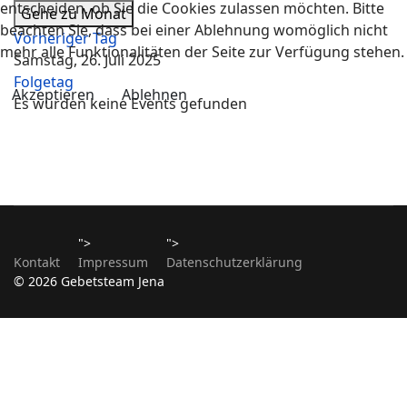
entscheiden, ob Sie die Cookies zulassen möchten. Bitte
Gehe zu Monat
beachten Sie, dass bei einer Ablehnung womöglich nicht
Vorheriger Tag
mehr alle Funktionalitäten der Seite zur Verfügung stehen.
Samstag, 26. Juli 2025
Folgetag
Akzeptieren
Ablehnen
Es wurden keine Events gefunden
">
">
Kontakt
Impressum
Datenschutzerklärung
© 2026 Gebetsteam Jena