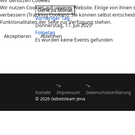
Wir benutzen Cookies
Wir nutzen Cookies auf unserer Website. Einige von ihnen s
Gehe zu Monat
verbessern (Tracking Cookies). Sie können selbst entscheid
Vorheriger Tag
Funktionalitäten der Seite zur Verfügung stehen.
Donnerstag, 17. Juli 2025
Folgetag
Akzeptieren
Ablehnen
Es wurden keine Events gefunden
">
">
Kontakt
Impressum
Datenschutzerklärung
© 2026 Gebetsteam Jena