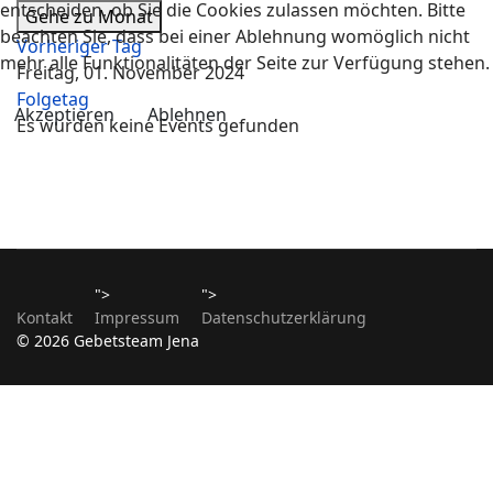
entscheiden, ob Sie die Cookies zulassen möchten. Bitte
Gehe zu Monat
beachten Sie, dass bei einer Ablehnung womöglich nicht
Vorheriger Tag
mehr alle Funktionalitäten der Seite zur Verfügung stehen.
Freitag, 01. November 2024
Folgetag
Akzeptieren
Ablehnen
Es wurden keine Events gefunden
">
">
Kontakt
Impressum
Datenschutzerklärung
© 2026 Gebetsteam Jena