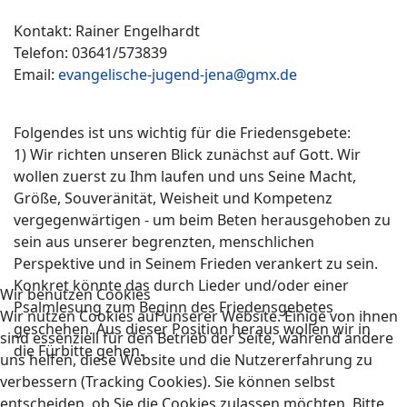
Kontakt: Rainer Engelhardt
Telefon: 03641/573839
Email:
evangelische-jugend-jena@gmx.de
Folgendes ist uns wichtig für die Friedensgebete:
1) Wir richten unseren Blick zunächst auf Gott. Wir
wollen zuerst zu Ihm laufen und uns Seine Macht,
Größe, Souveränität, Weisheit und Kompetenz
vergegenwärtigen - um beim Beten herausgehoben zu
sein aus unserer begrenzten, menschlichen
Perspektive und in Seinem Frieden verankert zu sein.
Konkret könnte das durch Lieder und/oder einer
Wir benutzen Cookies
Psalmlesung zum Beginn des Friedensgebetes
Wir nutzen Cookies auf unserer Website. Einige von ihnen
geschehen. Aus dieser Position heraus wollen wir in
sind essenziell für den Betrieb der Seite, während andere
die Fürbitte gehen.
uns helfen, diese Website und die Nutzererfahrung zu
verbessern (Tracking Cookies). Sie können selbst
entscheiden, ob Sie die Cookies zulassen möchten. Bitte