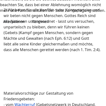
beachten Sie, dass bei einer Ablehnung womöglich nicht
2) Wir beten für alle Konflikt- oder Kriegsparteien und
mehr alle Funktionalitäten der Seite zur Verfügung stehen.
wir beten nicht gegen Menschen. Gottes Reich sind
alle Nationen untergeordnet - lasst uns versuchen,
Akzeptieren
Ablehnen
unparteiisch zu bleiben, denn wir führen keinen
(Gebets-)Kampf gegen Menschen, sondern gegen
Mächte und Gewalten (nach Eph. 6:12) und Gott
liebt alle seine Kinder gleichermaßen und möchte,
dass alle Menschen gerettet werden (nach 1. Tim. 2:4).
Materialvorschläge zur Gestaltung von
Friedensgebeten:
- vom
Wächterruf
(Gebetsnetzwerk in Deutschland,