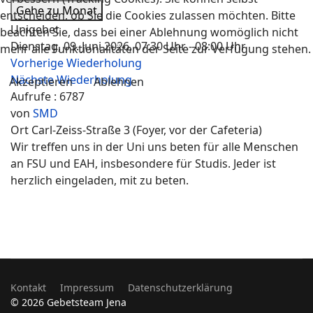
Gehe zu Monat
entscheiden, ob Sie die Cookies zulassen möchten. Bitte
Unigebet
beachten Sie, dass bei einer Ablehnung womöglich nicht
Dienstag, 09. Juni 2026, 07:30 Uhr - 08:00 Uhr
mehr alle Funktionalitäten der Seite zur Verfügung stehen.
Vorherige Wiederholung
Nächste Wiederholung
Akzeptieren
Ablehnen
Aufrufe
: 6787
von
SMD
Ort
Carl-Zeiss-Straße 3 (Foyer, vor der Cafeteria)
Wir treffen uns in der Uni uns beten für alle Menschen
an FSU und EAH, insbesondere für Studis. Jeder ist
herzlich eingeladen, mit zu beten.
Kontakt
Impressum
Datenschutzerklärung
© 2026 Gebetsteam Jena