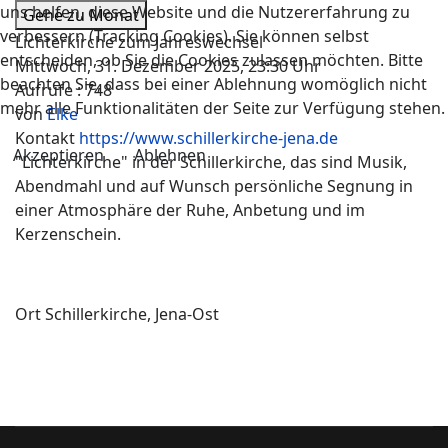
uns helfen, diese Website und die Nutzererfahrung zu
Gehe zu Monat
verbessern (Tracking Cookies). Sie können selbst
Lichterkirche zum Jahreswechsel
entscheiden, ob Sie die Cookies zulassen möchten. Bitte
Mittwoch, 31. Dezember 2025, 23:30 Uhr
beachten Sie, dass bei einer Ablehnung womöglich nicht
Aufrufe
: 748
mehr alle Funktionalitäten der Seite zur Verfügung stehen.
von
Elke
Kontakt
https://www.schillerkirche-jena.de
Akzeptieren
Ablehnen
"Lichterkirche" in der Schillerkirche, das sind Musik,
Abendmahl und auf Wunsch persönliche Segnung in
einer Atmosphäre der Ruhe, Anbetung und im
Kerzenschein.
Ort
Schillerkirche, Jena-Ost