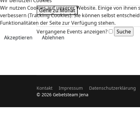
Wir benutzen Cookies
Wir nutzen Cookies auf unserer Website. Einige von ihnen s
Gehe zu Monat
verbessern (Tracking Cookies). Sie können selbst entscheid
Funktionalitäten der Seite zur Verfügung stehen.
Vergangene Events anzeigen?
Akzeptieren
Ablehnen
Kontakt
Impressum
Datenschutzerklärung
© 2026 Gebetsteam Jena