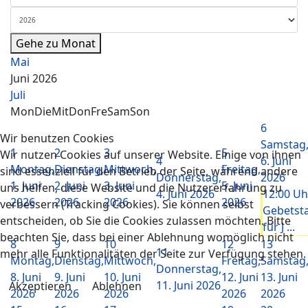
Gehe zu Monat
Mai
Juni 2026
Juli
Mon
Die
Mit
Don
Fre
Sam
Son
6
Wir benutzen Cookies
Samstag
1
2
3
5
Wir nutzen Cookies auf unserer Website. Einige von ihnen
4
6. Juni
Montag,
Dienstag,
Mittwoch,
Freitag,
sind essenziell für den Betrieb der Seite, während andere
Donnerstag,
2026
1. Juni
2. Juni
3. Juni
5. Juni
uns helfen, diese Website und die Nutzererfahrung zu
4. Juni 2026
12:00 Uh
2026
2026
2026
2026
verbessern (Tracking Cookies). Sie können selbst
Gebetst
entscheiden, ob Sie die Cookies zulassen möchten. Bitte
für J ...
beachten Sie, dass bei einer Ablehnung womöglich nicht
8
9
10
12
13
11
mehr alle Funktionalitäten der Seite zur Verfügung stehen.
Montag,
Dienstag,
Mittwoch,
Freitag,
Samstag
Donnerstag,
8. Juni
9. Juni
10. Juni
12. Juni
13. Juni
11. Juni 2026
Akzeptieren
Ablehnen
2026
2026
2026
2026
2026