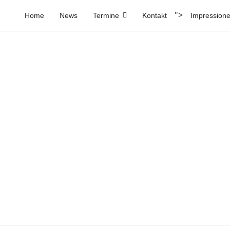
">
Home
News
Termine
Kontakt
Impression