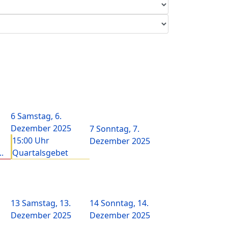
6
Samstag, 6.
Dezember 2025
7
Sonntag, 7.
15:00 Uhr
Dezember 2025
.
Quartalsgebet
13
Samstag, 13.
14
Sonntag, 14.
Dezember 2025
Dezember 2025
.