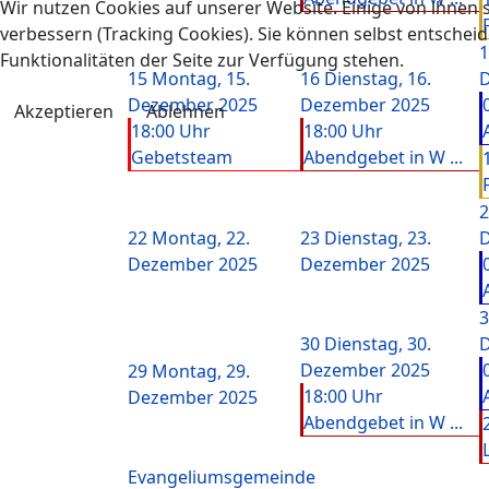
Wir nutzen Cookies auf unserer Website. Einige von ihnen s
verbessern (Tracking Cookies). Sie können selbst entscheid
1
Funktionalitäten der Seite zur Verfügung stehen.
15
Montag, 15.
16
Dienstag, 16.
Dezember 2025
Dezember 2025
Akzeptieren
Ablehnen
18:00 Uhr
18:00 Uhr
Gebetsteam
Abendgebet in W ...
2
22
Montag, 22.
23
Dienstag, 23.
Dezember 2025
Dezember 2025
3
30
Dienstag, 30.
Dezember 2025
29
Montag, 29.
18:00 Uhr
Dezember 2025
Abendgebet in W ...
Evangeliumsgemeinde