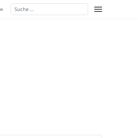
Suchen
en