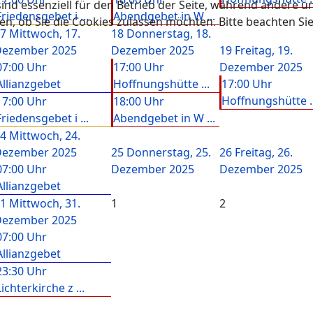
ind essenziell für den Betrieb der Seite, während andere u
Friedensgebet i ...
Abendgebet in W ...
en, ob Sie die Cookies zulassen möchten. Bitte beachten Si
7
Mittwoch, 17.
18
Donnerstag, 18.
Dezember 2025
Dezember 2025
19
Freitag, 19.
07:00 Uhr
17:00 Uhr
Dezember 2025
Allianzgebet
Hoffnungshütte ...
17:00 Uhr
Hoffnungshütte ..
17:00 Uhr
18:00 Uhr
Friedensgebet i ...
Abendgebet in W ...
4
Mittwoch, 24.
Dezember 2025
25
Donnerstag, 25.
26
Freitag, 26.
07:00 Uhr
Dezember 2025
Dezember 2025
Allianzgebet
1
Mittwoch, 31.
1
2
Dezember 2025
07:00 Uhr
Allianzgebet
23:30 Uhr
Lichterkirche z ...