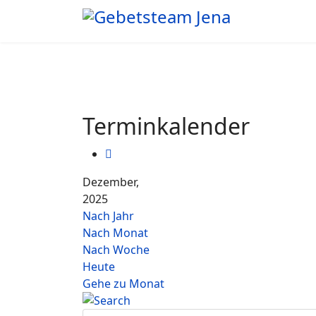
Terminkalender
Dezember,
2025
Nach Jahr
Nach Monat
Nach Woche
Heute
Gehe zu Monat