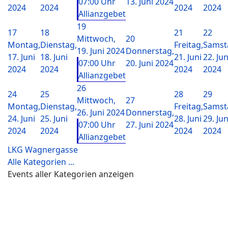
07:00 Uhr
13. Juni 2024
2024
2024
2024
2024
Allianzgebet
19
17
18
21
22
Mittwoch,
20
Montag,
Dienstag,
Freitag,
Samst
19. Juni 2024
Donnerstag,
17. Juni
18. Juni
21. Juni
22. Jun
07:00 Uhr
20. Juni 2024
2024
2024
2024
2024
Allianzgebet
26
24
25
28
29
Mittwoch,
27
Montag,
Dienstag,
Freitag,
Samst
26. Juni 2024
Donnerstag,
24. Juni
25. Juni
28. Juni
29. Jun
07:00 Uhr
27. Juni 2024
2024
2024
2024
2024
Allianzgebet
LKG Wagnergasse
Alle Kategorien ...
Events aller Kategorien anzeigen