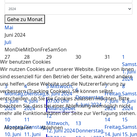
Gehe zu Monat
Mai
Juni 2024
Juli
Mon
Die
Mit
Don
Fre
Sam
Son
27
28
29
30
31
1
Wir benutzen Cookies
Samst
Wir nutzen Cookies auf unserer Website. Einige von ihnen
1. Juni
sind essenziell für den Betrieb der Seite, während andere
2024
uns helfen, diese Website und die Nutzererfahrung zu
3
4
5
Mittwoch,
7
8
6
verbessern (Tracking Cookies). Sie können selbst
Montag,
Dienstag,
5. Juni 2024
Freitag,
Samst
Donnerstag,
entscheiden, ob Sie die Cookies zulassen möchten. Bitte
3. Juni
4. Juni
07:00 Uhr
7. Juni
8. Juni
6. Juni 2024
beachten Sie, dass bei einer Ablehnung womöglich nicht
2024
2024
Allianzgebet
2024
2024
mehr alle Funktionalitäten der Seite zur Verfügung stehen.
12
10
11
14
15
Mittwoch,
13
Montag,
Dienstag,
Freitag,
Samst
Akzeptieren
Ablehnen
12. Juni 2024
Donnerstag,
10. Juni
11. Juni
14. Juni
15. Jun