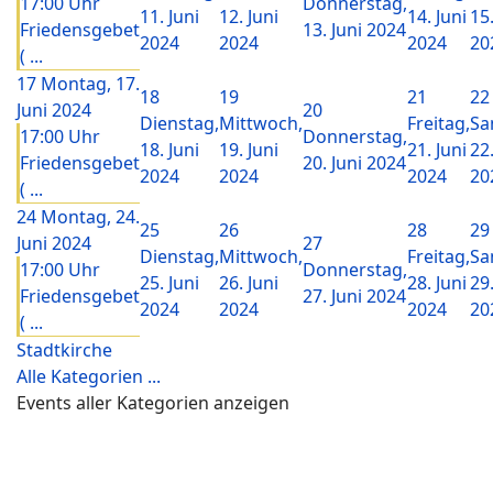
17:00 Uhr
Donnerstag,
11. Juni
12. Juni
14. Juni
15.
Friedensgebet
13. Juni 2024
2024
2024
2024
20
( ...
17
Montag, 17.
18
19
21
22
Juni 2024
20
Dienstag,
Mittwoch,
Freitag,
Sa
17:00 Uhr
Donnerstag,
18. Juni
19. Juni
21. Juni
22.
Friedensgebet
20. Juni 2024
2024
2024
2024
20
( ...
24
Montag, 24.
25
26
28
29
Juni 2024
27
Dienstag,
Mittwoch,
Freitag,
Sa
17:00 Uhr
Donnerstag,
25. Juni
26. Juni
28. Juni
29.
Friedensgebet
27. Juni 2024
2024
2024
2024
20
( ...
Stadtkirche
Alle Kategorien ...
Events aller Kategorien anzeigen