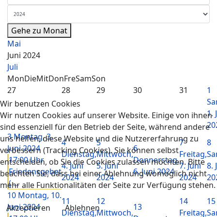
Gehe zu Monat
Mai
Juni 2024
Juli
Mon
Die
Mit
Don
Fre
Sam
Son
27
28
29
30
31
1
Sa
Wir benutzen Cookies
1. 
Wir nutzen Cookies auf unserer Website. Einige von ihnen
20
sind essenziell für den Betrieb der Seite, während andere
3
Montag, 3.
uns helfen, diese Website und die Nutzererfahrung zu
4
5
7
8
Juni 2024
6
verbessern (Tracking Cookies). Sie können selbst
Dienstag,
Mittwoch,
Freitag,
Sa
17:00 Uhr
Donnerstag,
entscheiden, ob Sie die Cookies zulassen möchten. Bitte
4. Juni
5. Juni
7. Juni
8. 
Friedensgebet
6. Juni 2024
beachten Sie, dass bei einer Ablehnung womöglich nicht
2024
2024
2024
20
( ...
mehr alle Funktionalitäten der Seite zur Verfügung stehen.
10
Montag, 10.
11
12
14
15
Juni 2024
13
Akzeptieren
Ablehnen
Dienstag,
Mittwoch,
Freitag,
Sa