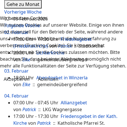
Gehe zu Monat
Vorherige Woche
Wir benutzen Cookies
02 - 08 Februar, 2026
Wir nutzen Cookies auf unserer Website. Einige von ihnen
Folgende Woche
sind essenziell für den Betrieb der Seite, während andere
02. Februar
uns helfen, diese Website und die Nutzererfahrung zu
17:00 Uhr - 17:30 Uhr
Friedensgebet
verbessern (Tracking Cookies). Sie können selbst
(Friedenskirche)
von
Patrick
:: Stadtkirche
entscheiden, ob Sie die Cookies zulassen möchten. Bitte
20:00 Uhr
Lichterkirche
beachten Sie, dass bei einer Ablehnung womöglich nicht
von
Elke
:: gemeindeübergreifend
mehr alle Funktionalitäten der Seite zur Verfügung stehen.
03. Februar
18:00 Uhr
Abendgebet in Winzerla
Akzeptieren
Ablehnen
von
Elke
:: gemeindeübergreifend
04. Februar
07:00 Uhr - 07:45 Uhr
Allianzgebet
von
Patrick
:: LKG Wagnergasse
17:00 Uhr - 17:30 Uhr
Friedensgebet in der Kath.
Kirche
von
Patrick
:: Katholische Pfarrei St.