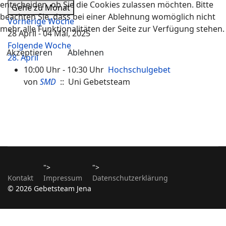
entscheiden, ob Sie die Cookies zulassen möchten. Bitte
Gehe zu Monat
beachten Sie, dass bei einer Ablehnung womöglich nicht
Vorherige Woche
mehr alle Funktionalitäten der Seite zur Verfügung stehen.
28 April - 04 Mai, 2025
Folgende Woche
Akzeptieren
Ablehnen
28. April
10:00 Uhr - 10:30 Uhr
Hochschulgebet
von
SMD
:: Uni Gebetsteam
">
">
Kontakt
Impressum
Datenschutzerklärung
© 2026 Gebetsteam Jena