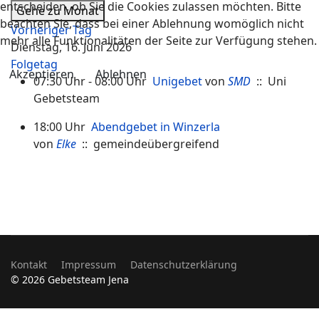
entscheiden, ob Sie die Cookies zulassen möchten. Bitte
Gehe zu Monat
beachten Sie, dass bei einer Ablehnung womöglich nicht
Vorheriger Tag
mehr alle Funktionalitäten der Seite zur Verfügung stehen.
Dienstag, 16. Juni 2026
Folgetag
Akzeptieren
Ablehnen
07:30 Uhr - 08:00 Uhr
Unigebet
von
SMD
:: Uni
Gebetsteam
18:00 Uhr
Abendgebet in Winzerla
von
Elke
:: gemeindeübergreifend
Kontakt
Impressum
Datenschutzerklärung
© 2026 Gebetsteam Jena