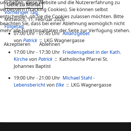
uns helfen, diese Website und die Nutzererfahrung zu
Gehe zu Monat
verbessern (Tracking Cookies). Sie können selbst
Vorheriger Tag
entscheiden, ob Sie die Cookies zulassen möchten. Bitte
Mittwoch, 11. Februar 2026
beachten Sie, dass bei einer Ablehnung womöglich nicht
Folgetag
mehr alle Funktionalitäten der Seite zur Verfügung stehen.
07:00 Uhr - 07:45 Uhr
Allianzgebet
von
Patrick
:: LKG Wagnergasse
Akzeptieren
Ablehnen
17:00 Uhr - 17:30 Uhr
Friedensgebet in der Kath.
Kirche
von
Patrick
:: Katholische Pfarrei St.
Johannes Baptist
19:00 Uhr - 21:00 Uhr
Michael Stahl -
Lebensbericht
von
Elke
:: LKG Wagnergasse