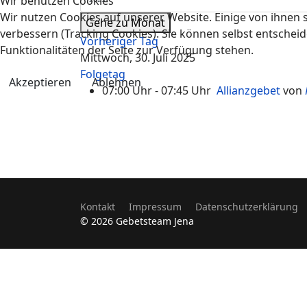
Wir benutzen Cookies
Wir nutzen Cookies auf unserer Website. Einige von ihnen s
Gehe zu Monat
verbessern (Tracking Cookies). Sie können selbst entscheid
Vorheriger Tag
Funktionalitäten der Seite zur Verfügung stehen.
Mittwoch, 30. Juli 2025
Folgetag
Akzeptieren
Ablehnen
07:00 Uhr - 07:45 Uhr
Allianzgebet
von
Kontakt
Impressum
Datenschutzerklärung
© 2026 Gebetsteam Jena