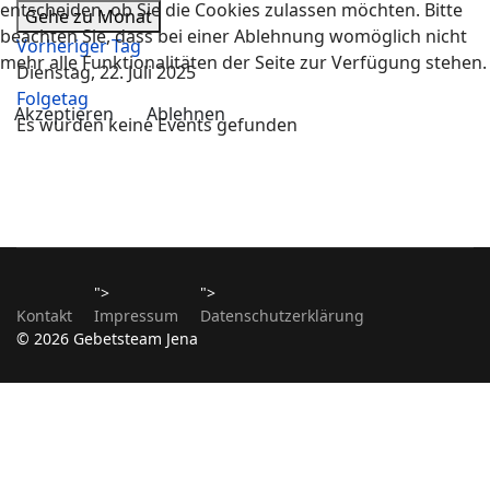
entscheiden, ob Sie die Cookies zulassen möchten. Bitte
Gehe zu Monat
beachten Sie, dass bei einer Ablehnung womöglich nicht
Vorheriger Tag
mehr alle Funktionalitäten der Seite zur Verfügung stehen.
Dienstag, 22. Juli 2025
Folgetag
Akzeptieren
Ablehnen
Es wurden keine Events gefunden
">
">
Kontakt
Impressum
Datenschutzerklärung
© 2026 Gebetsteam Jena