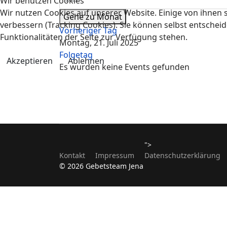
Wir benutzen Cookies
Wir nutzen Cookies auf unserer Website. Einige von ihnen s
Gehe zu Monat
verbessern (Tracking Cookies). Sie können selbst entscheid
Vorheriger Tag
Funktionalitäten der Seite zur Verfügung stehen.
Montag, 21. Juli 2025
Folgetag
Akzeptieren
Ablehnen
Es wurden keine Events gefunden
">
Kontakt
Impressum
Datenschutzerklärung
© 2026 Gebetsteam Jena