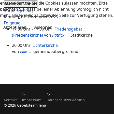
entscheiden, ob Sie die Cookies zulassen möchten. Bitte
Gehe zu Monat
beachten Sie, dass bei einer Ablehnung womöglich nicht
Vorheriger Tag
mehr alle Funktionalitäten der Seite zur Verfügung stehen.
Montag, 01. Dezember 2025
Folgetag
Akzeptieren
Ablehnen
17:00 Uhr - 17:30 Uhr
Friedensgebet
(Friedenskirche)
von
Patrick
:: Stadtkirche
20:00 Uhr
Lichterkirche
von
Elke
:: gemeindeübergreifend
">
">
Kontakt
Impressum
Datenschutzerklärung
© 2026 Gebetsteam Jena