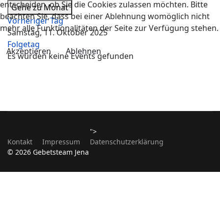
entscheiden, ob Sie die Cookies zulassen möchten. Bitte
Gehe zu Monat
beachten Sie, dass bei einer Ablehnung womöglich nicht
Vorheriger Tag
mehr alle Funktionalitäten der Seite zur Verfügung stehen.
Samstag, 11. Oktober 2025
Folgetag
Akzeptieren
Ablehnen
Es wurden keine Events gefunden
">
Kontakt
Impressum
Datenschutzerklärung
© 2026 Gebetsteam Jena