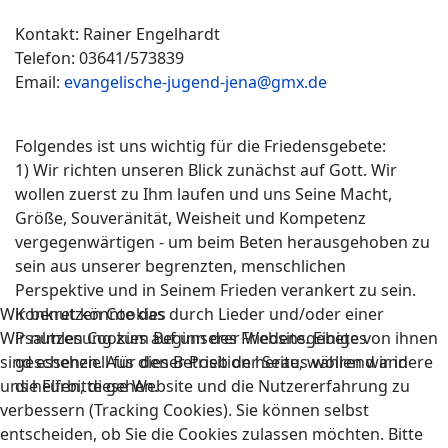
Kontakt: Rainer Engelhardt
Telefon: 03641/573839
Email:
evangelische-jugend-jena@gmx.de
Folgendes ist uns wichtig für die Friedensgebete:
1) Wir richten unseren Blick zunächst auf Gott. Wir
wollen zuerst zu Ihm laufen und uns Seine Macht,
Größe, Souveränität, Weisheit und Kompetenz
vergegenwärtigen - um beim Beten herausgehoben zu
sein aus unserer begrenzten, menschlichen
Perspektive und in Seinem Frieden verankert zu sein.
Wir benutzen Cookies
Konkret könnte das durch Lieder und/oder einer
Wir nutzen Cookies auf unserer Website. Einige von ihnen
Psalmlesung zum Beginn des Friedensgebetes
sind essenziell für den Betrieb der Seite, während andere
geschehen. Aus dieser Position heraus wollen wir in
uns helfen, diese Website und die Nutzererfahrung zu
die Fürbitte gehen.
verbessern (Tracking Cookies). Sie können selbst
entscheiden, ob Sie die Cookies zulassen möchten. Bitte