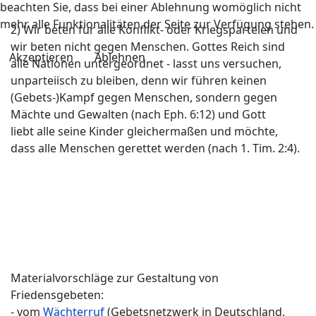
beachten Sie, dass bei einer Ablehnung womöglich nicht
mehr alle Funktionalitäten der Seite zur Verfügung stehen.
2) Wir beten für alle Konflikt- oder Kriegsparteien und
wir beten nicht gegen Menschen. Gottes Reich sind
Akzeptieren
Ablehnen
alle Nationen untergeordnet - lasst uns versuchen,
unparteiisch zu bleiben, denn wir führen keinen
(Gebets-)Kampf gegen Menschen, sondern gegen
Mächte und Gewalten (nach Eph. 6:12) und Gott
liebt alle seine Kinder gleichermaßen und möchte,
dass alle Menschen gerettet werden (nach 1. Tim. 2:4).
Materialvorschläge zur Gestaltung von
Friedensgebeten:
- vom
Wächterruf
(Gebetsnetzwerk in Deutschland,