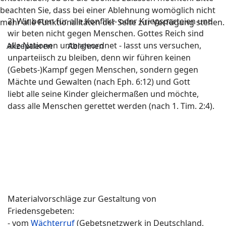
beachten Sie, dass bei einer Ablehnung womöglich nicht
2) Wir beten für alle Konflikt- oder Kriegsparteien und
mehr alle Funktionalitäten der Seite zur Verfügung stehen.
wir beten nicht gegen Menschen. Gottes Reich sind
alle Nationen untergeordnet - lasst uns versuchen,
Akzeptieren
Ablehnen
unparteiisch zu bleiben, denn wir führen keinen
(Gebets-)Kampf gegen Menschen, sondern gegen
Mächte und Gewalten (nach Eph. 6:12) und Gott
liebt alle seine Kinder gleichermaßen und möchte,
dass alle Menschen gerettet werden (nach 1. Tim. 2:4).
Materialvorschläge zur Gestaltung von
Friedensgebeten:
- vom
Wächterruf
(Gebetsnetzwerk in Deutschland,