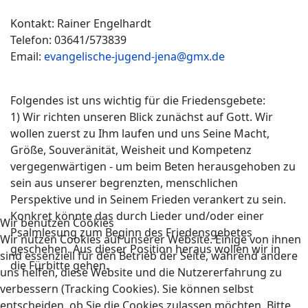
Kontakt: Rainer Engelhardt
Telefon: 03641/573839
Email:
evangelische-jugend-jena@gmx.de
Folgendes ist uns wichtig für die Friedensgebete:
1) Wir richten unseren Blick zunächst auf Gott. Wir
wollen zuerst zu Ihm laufen und uns Seine Macht,
Größe, Souveränität, Weisheit und Kompetenz
vergegenwärtigen - um beim Beten herausgehoben zu
sein aus unserer begrenzten, menschlichen
Perspektive und in Seinem Frieden verankert zu sein.
Konkret könnte das durch Lieder und/oder einer
Wir benutzen Cookies
Psalmlesung zum Beginn des Friedensgebetes
Wir nutzen Cookies auf unserer Website. Einige von ihnen
geschehen. Aus dieser Position heraus wollen wir in
sind essenziell für den Betrieb der Seite, während andere
die Fürbitte gehen.
uns helfen, diese Website und die Nutzererfahrung zu
verbessern (Tracking Cookies). Sie können selbst
entscheiden, ob Sie die Cookies zulassen möchten. Bitte