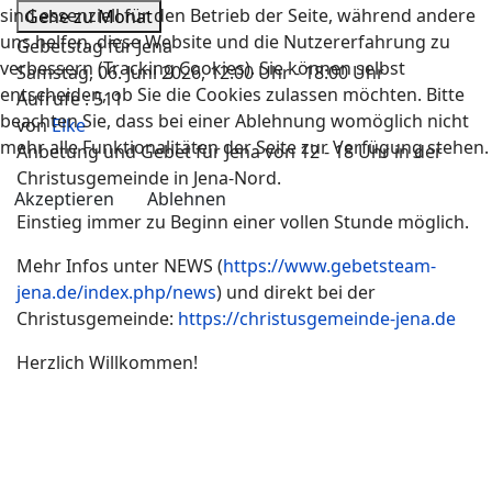
sind essenziell für den Betrieb der Seite, während andere
Gehe zu Monat
uns helfen, diese Website und die Nutzererfahrung zu
Gebetstag für Jena
verbessern (Tracking Cookies). Sie können selbst
Samstag, 06. Juni 2026, 12:00 Uhr - 18:00 Uhr
entscheiden, ob Sie die Cookies zulassen möchten. Bitte
Aufrufe
: 511
beachten Sie, dass bei einer Ablehnung womöglich nicht
von
Elke
mehr alle Funktionalitäten der Seite zur Verfügung stehen.
Anbetung und Gebet für Jena von 12 - 18 Uhr in der
Christusgemeinde in Jena-Nord.
Akzeptieren
Ablehnen
Einstieg immer zu Beginn einer vollen Stunde möglich.
Mehr Infos unter NEWS (
https://www.gebetsteam-
jena.de/index.php/news
) und direkt bei der
Christusgemeinde:
https://christusgemeinde-jena.de
Herzlich Willkommen!