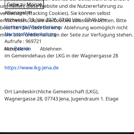
Gehe zu Monat
uns helfen, diese Website und die Nutzererfahrung zu
Allianzgebet
verbessern (Tracking Cookies). Sie können selbst
Mittwoch, 03. Juni 2026, 07:00 Uhr - 07:45 Uhr
entscheiden, ob Sie die Cookies zulassen möchten. Bitte
Vorherige Wiederholung
beachten Sie, dass bei einer Ablehnung womöglich nicht
Nächste Wiederholung
mehr alle Funktionalitäten der Seite zur Verfügung stehen.
Aufrufe
: 969721
von
Patrick
Akzeptieren
Ablehnen
im Gemeindehaus der LKG in der Wagnergasse 28
https://www.lkg-jena.de
Ort
Landeskirchliche Gemeinschaft (LKG),
Wagnergasse 28, 07743 Jena, Jugendraum 1. Etage