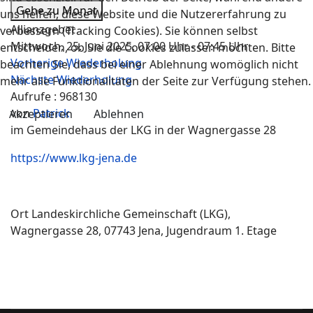
Gehe zu Monat
uns helfen, diese Website und die Nutzererfahrung zu
Allianzgebet
verbessern (Tracking Cookies). Sie können selbst
Mittwoch, 25. Juni 2025, 07:00 Uhr - 07:45 Uhr
entscheiden, ob Sie die Cookies zulassen möchten. Bitte
Vorherige Wiederholung
beachten Sie, dass bei einer Ablehnung womöglich nicht
Nächste Wiederholung
mehr alle Funktionalitäten der Seite zur Verfügung stehen.
Aufrufe
: 968130
von
Patrick
Akzeptieren
Ablehnen
im Gemeindehaus der LKG in der Wagnergasse 28
https://www.lkg-jena.de
Ort
Landeskirchliche Gemeinschaft (LKG),
Wagnergasse 28, 07743 Jena, Jugendraum 1. Etage