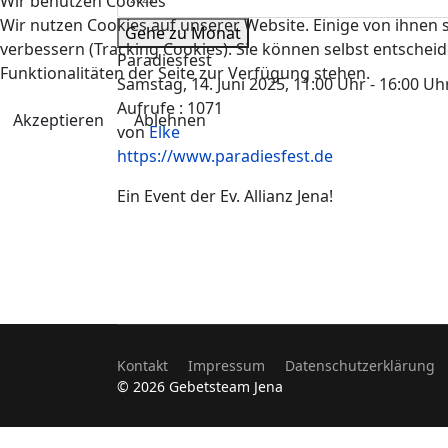
Wir benutzen Cookies
Wir nutzen Cookies auf unserer Website. Einige von ihnen s
Gehe zu Monat
verbessern (Tracking Cookies). Sie können selbst entscheid
Paradiesfest
Funktionalitäten der Seite zur Verfügung stehen.
Samstag, 14. Juni 2025, 11:00 Uhr - 16:00 Uh
Aufrufe
: 1071
Akzeptieren
Ablehnen
von
Elke
https://www.paradiesfest.de
Ein Event der Ev. Allianz Jena!
Kontakt
Impressum
Datenschutzerklärung
© 2026 Gebetsteam Jena